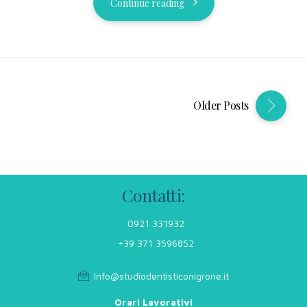
Continue reading
Older Posts
Contatti:
0921 331932
+39 371 3596852
Info@studiodentisticonigrone.it
Orari Lavorativi