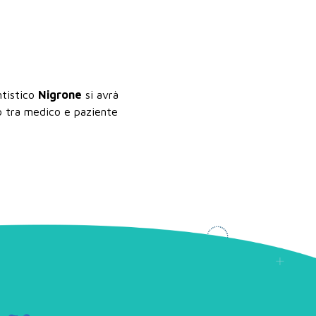
ntistico
Nigrone
si avrà
to tra medico e paziente