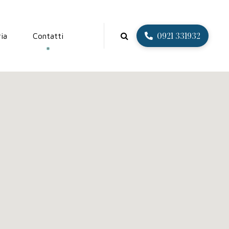
0921 331932
ria
Contatti