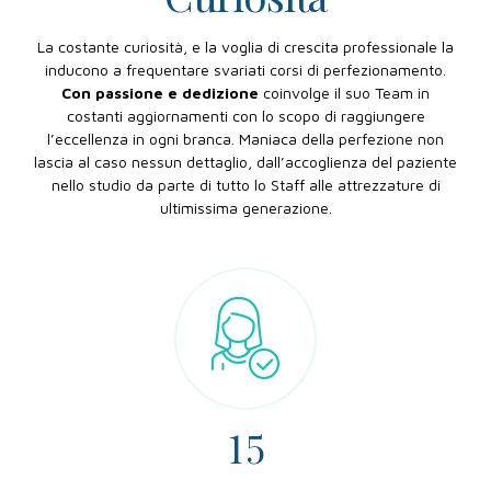
La costante curiosità, e la voglia di crescita professionale la
inducono a frequentare svariati corsi di perfezionamento.
Con passione e dedizione
coinvolge il suo Team in
costanti aggiornamenti con lo scopo di raggiungere
l’eccellenza in ogni branca. Maniaca della perfezione non
0
lascia al caso nessun dettaglio, dall’accoglienza del paziente
nello studio da parte di tutto lo Staff alle attrezzature di
1
ultimissima generazione.
2
3
0
0
4
1
1
5
2