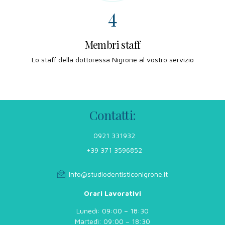
4
5
Membri staff
Lo staff della dottoressa Nigrone al vostro servizio
6
7
Contatti:
8
0921 331932
9
+39 371 3596852
0
Info@studiodentisticonigrone.it
Orari Lavorativi
Lunedì: 09:00 – 18:30
Martedì: 09:00 – 18:30