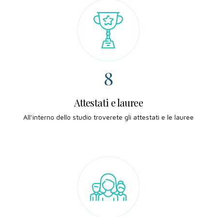
5
6
9
6
7
0
7
8
8
9
9
Attestati e lauree
All’interno dello studio troverete gli attestati e le lauree
0
0
0
1
2
3